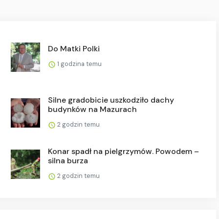
Do Matki Polki
1 godzina temu
Silne gradobicie uszkodziło dachy
budynków na Mazurach
2 godzin temu
Konar spadł na pielgrzymów. Powodem –
silna burza
2 godzin temu