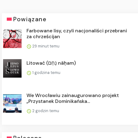
Powiązane
Farbowane lisy, czyli nacjonaliści przebrani
za chrześcijan
29 minut temu
Litować (נָחַם nâḥam)
1 godzina temu
We Wrocławiu zainaugurowano projekt
„Przystanek Dominikańska...
2 godzin temu