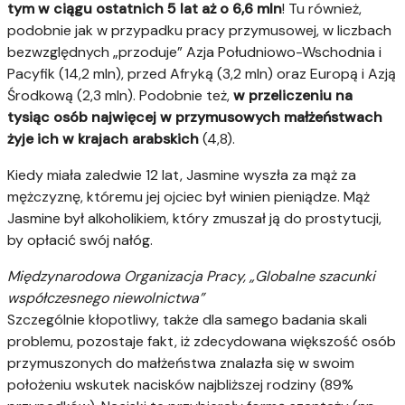
tym w ciągu ostatnich 5 lat aż o 6,6 mln
! Tu również,
podobnie jak w przypadku pracy przymusowej, w liczbach
bezwzględnych „przoduje” Azja Południowo-Wschodnia i
Pacyfik (14,2 mln), przed Afryką (3,2 mln) oraz Europą i Azją
Środkową (2,3 mln). Podobnie też,
w przeliczeniu na
tysiąc osób najwięcej w przymusowych małżeństwach
żyje ich w krajach arabskich
(4,8).
Kiedy miała zaledwie 12 lat, Jasmine wyszła za mąż za
mężczyznę, któremu jej ojciec był winien pieniądze. Mąż
Jasmine był alkoholikiem, który zmuszał ją do prostytucji,
by opłacić swój nałóg.
Międzynarodowa Organizacja Pracy, „Globalne szacunki
współczesnego niewolnictwa”
Szczególnie kłopotliwy, także dla samego badania skali
problemu, pozostaje fakt, iż zdecydowana większość osób
przymuszonych do małżeństwa znalazła się w swoim
położeniu wskutek nacisków najbliższej rodziny (89%