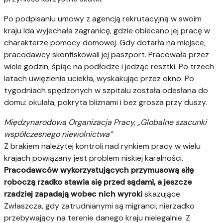
Po podpisaniu umowy z agencją rekrutacyjną w swoim
kraju Ida wyjechała zagranicę, gdzie obiecano jej pracę w
charakterze pomocy domowej. Gdy dotarła na miejsce,
pracodawcy skonfiskowali jej paszport. Pracowała przez
wiele godzin, śpiąc na podłodze i jedząc resztki. Po trzech
latach uwięzienia uciekła, wyskakując przez okno. Po
tygodniach spędzonych w szpitalu została odesłana do
domu: okulała, pokryta bliznami i bez grosza przy duszy.
Międzynarodowa Organizacja Pracy, „Globalne szacunki
współczesnego niewolnictwa”
Z brakiem należytej kontroli nad rynkiem pracy w wielu
krajach powiązany jest problem niskiej karalności.
Pracodawców wykorzystujących przymusową siłę
roboczą rzadko stawia
się przed sądami, a jeszcze
rzadziej zapadają wobec nich wyroki
skazujące.
Zwłaszcza, gdy zatrudnianymi są migranci, nierzadko
przebywający na terenie danego kraju nielegalnie. Z