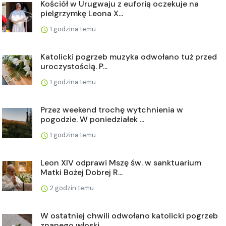
Kościół w Urugwaju z euforią oczekuje na
pielgrzymkę Leona X...
1 godzina temu
Katolicki pogrzeb muzyka odwołano tuż przed
uroczystością. P...
1 godzina temu
Przez weekend trochę wytchnienia w
pogodzie. W poniedziałek ...
1 godzina temu
Leon XIV odprawi Mszę św. w sanktuarium
Matki Bożej Dobrej R...
2 godzin temu
W ostatniej chwili odwołano katolicki pogrzeb
znanego włoski...