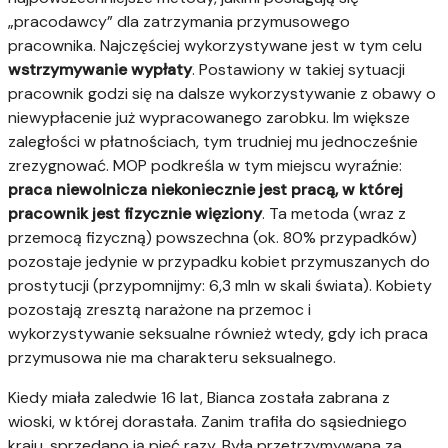
„pracodawcy” dla zatrzymania przymusowego
pracownika. Najczęściej wykorzystywane jest w tym celu
wstrzymywanie wypłaty
. Postawiony w takiej sytuacji
pracownik godzi się na dalsze wykorzystywanie z obawy o
niewypłacenie już wypracowanego zarobku. Im większe
zaległości w płatnościach, tym trudniej mu jednocześnie
zrezygnować. MOP podkreśla w tym miejscu wyraźnie:
praca niewolnicza niekoniecznie jest pracą, w której
pracownik jest fizycznie więziony
. Ta metoda (wraz z
przemocą fizyczną) powszechna (ok. 80% przypadków)
pozostaje jedynie w przypadku kobiet przymuszanych do
prostytucji (przypomnijmy: 6,3 mln w skali świata). Kobiety
pozostają zresztą narażone na przemoc i
wykorzystywanie seksualne również wtedy, gdy ich praca
przymusowa nie ma charakteru seksualnego.
Kiedy miała zaledwie 16 lat, Bianca została zabrana z
wioski, w której dorastała. Zanim trafiła do sąsiedniego
kraju, sprzedano ją pięć razy. Była przetrzymywana za