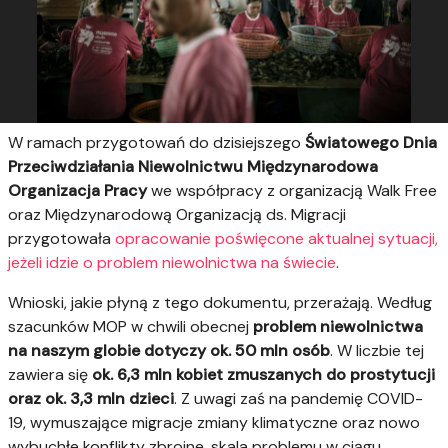
W ramach przygotowań do dzisiejszego
Światowego Dnia
Przeciwdziałania Niewolnictwu Międzynarodowa
Organizacja Pracy
we współpracy z organizacją Walk Free
oraz Międzynarodową Organizacją ds. Migracji
przygotowała
opracowanie poświęcone aktualnej sytuacji,
jeżeli idzie o problem niewolnictwa na świecie
.
Wnioski, jakie płyną z tego dokumentu, przerażają. Według
szacunków MOP w chwili obecnej
problem niewolnictwa
na naszym globie dotyczy ok. 50 mln osób
. W liczbie tej
zawiera się
ok. 6,3 mln kobiet zmuszanych do prostytucji
oraz ok. 3,3 mln dzieci
. Z uwagi zaś na pandemię COVID-
19, wymuszające migracje zmiany klimatyczne oraz nowo
wybuchłe konflikty zbrojne, skala problemu w ciągu