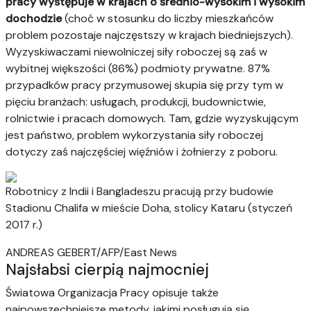
pracy występuje w krajach o średnio-wysokim i wysokim
dochodzie
(choć w stosunku do liczby mieszkańców
problem pozostaje najczęstszy w krajach biedniejszych).
Wyzyskiwaczami niewolniczej siły roboczej są zaś w
wybitnej większości (86%) podmioty prywatne. 87%
przypadków pracy przymusowej skupia się przy tym w
pięciu branżach: usługach, produkcji, budownictwie,
rolnictwie i pracach domowych. Tam, gdzie wyzyskującym
jest państwo, problem wykorzystania siły roboczej
dotyczy zaś najczęściej więźniów i żołnierzy z poboru.
Robotnicy z Indii i Bangladeszu pracują przy budowie
Stadionu Chalifa w mieście Doha, stolicy Kataru (styczeń
2017 r.)
ANDREAS GEBERT/AFP/East News
Najsłabsi cierpią najmocniej
Światowa Organizacja Pracy opisuje także
najpowszechniejsze metody, jakimi posługują się