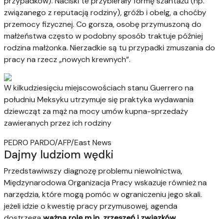
przypadków). Naciski te przybierały formę szantażu (np.
związanego z reputacją rodziny), gróźb i obelg, a choćby
przemocy fizycznej. Co gorsza, osobę przymuszoną do
małżeństwa często w podobny sposób traktuje później
rodzina małżonka. Nierzadkie są tu przypadki zmuszania do
pracy na rzecz „nowych krewnych”.
W kilkudziesięciu miejscowościach stanu Guerrero na
południu Meksyku utrzymuje się praktyka wydawania
dziewcząt za mąż na mocy umów kupna-sprzedaży
zawieranych przez ich rodziny
PEDRO PARDO/AFP/East News
Dajmy ludziom wędki
Przedstawiwszy diagnozę problemu niewolnictwa,
Międzynarodowa Organizacja Pracy wskazuje również na
narzędzia, które mogą pomóc w ograniczeniu jego skali.
jeżeli idzie o kwestię pracy przymusowej, agenda
dostrzega
ważną rolę m.in. zrzeszeń i związków