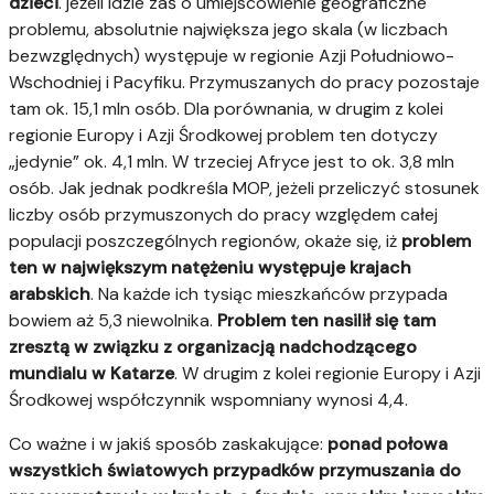
dzieci
. jeżeli idzie zaś o umiejscowienie geograficzne
problemu, absolutnie największa jego skala (w liczbach
bezwzględnych) występuje w regionie Azji Południowo-
Wschodniej i Pacyfiku. Przymuszanych do pracy pozostaje
tam ok. 15,1 mln osób. Dla porównania, w drugim z kolei
regionie Europy i Azji Środkowej problem ten dotyczy
„jedynie” ok. 4,1 mln. W trzeciej Afryce jest to ok. 3,8 mln
osób. Jak jednak podkreśla MOP, jeżeli przeliczyć stosunek
liczby osób przymuszonych do pracy względem całej
populacji poszczególnych regionów, okaże się, iż
problem
ten w największym natężeniu występuje krajach
arabskich
. Na każde ich tysiąc mieszkańców przypada
bowiem aż 5,3 niewolnika.
Problem ten nasilił się tam
zresztą w związku z organizacją nadchodzącego
mundialu w Katarze
. W drugim z kolei regionie Europy i Azji
Środkowej współczynnik wspomniany wynosi 4,4.
Co ważne i w jakiś sposób zaskakujące:
ponad połowa
wszystkich światowych przypadków przymuszania do