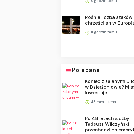
8 godzin temu
Rośnie liczba ataków
chrześcijan w Europi
11 godzin temu
Polecane
Koniec z zalanymi uli
w Dzierżoniowie? Mia
inwestuje ...
48 minut temu
Po 48 latach służby
Tadeusz Wilczyński
przechodzi na emerytu