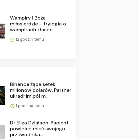
Wampiry i Boże
miłosierdzie – trylogia o
wampirach i łasce
12 godzin temu
Binance żąda setek
milionów dolarów. Partner
ukradł im pół m...
1 godzina temu
Dr Eliza Działach: Pacjent
powinien mieć swojego
przewodnika...