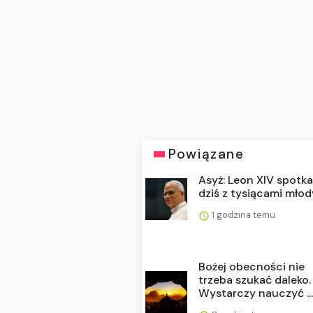
Powiązane
Asyż: Leon XIV spotka
dziś z tysiącami mło
1 godzina temu
Bożej obecności nie
trzeba szukać daleko.
Wystarczy nauczyć ..