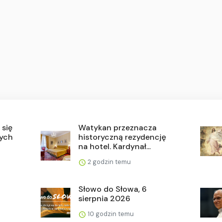
 się
Watykan przeznacza
dych
historyczną rezydencję
na hotel. Kardynał...
2 godzin temu
Słowo do Słowa, 6
sierpnia 2026
.
10 godzin temu