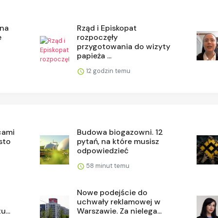
 na
Rząd i Episkopat
e
rozpoczęły
przygotowania do wizyty
papieża ...
12 godzin temu
cami
Budowa biogazowni. 12
sto
pytań, na które musisz
odpowiedzieć
58 minut temu
Nowe podejście do
uchwały reklamowej w
...
Warszawie. Za nielega...