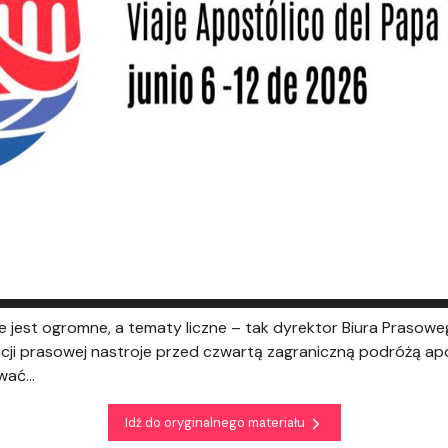
e jest ogromne, a tematy liczne – tak dyrektor Biura Prasowe
ncji prasowej nastroje przed czwartą zagraniczną podróżą ap
ać...
Idź do oryginalnego materiału