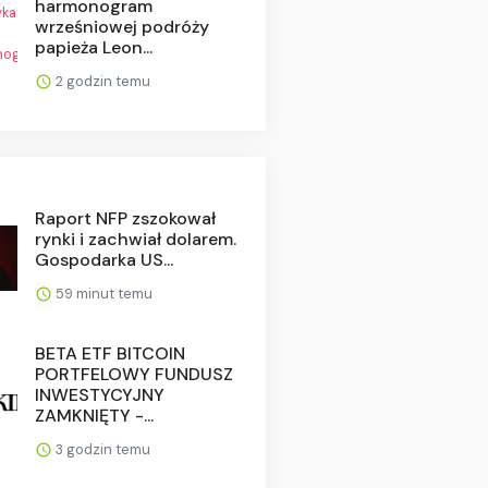
harmonogram
wrześniowej podróży
papieża Leon...
2 godzin temu
Raport NFP zszokował
rynki i zachwiał dolarem.
Gospodarka US...
59 minut temu
BETA ETF BITCOIN
PORTFELOWY FUNDUSZ
INWESTYCYJNY
ZAMKNIĘTY -...
3 godzin temu