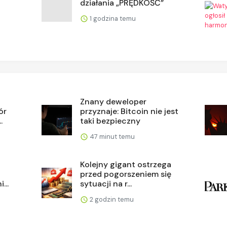
działania „PRĘDKOŚĆ”
1 godzina temu
Znany deweloper
ór
przyznaje: Bitcoin nie jest
.
taki bezpieczny
47 minut temu
Kolejny gigant ostrzega
przed pogorszeniem się
...
sytuacji na r...
2 godzin temu