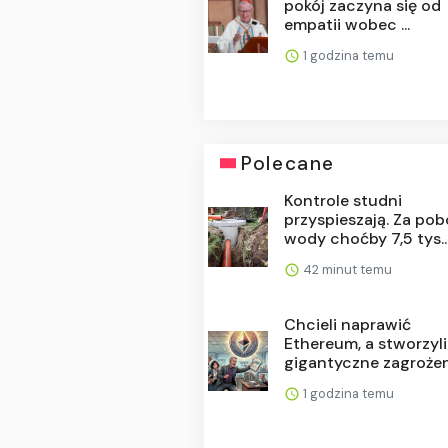
pokój zaczyna się od
empatii wobec ...
1 godzina temu
Polecane
Kontrole studni
przyspieszają. Za pob
wody choćby 7,5 tys...
42 minut temu
Chcieli naprawić
Ethereum, a stworzyli
gigantyczne zagrożeni
1 godzina temu