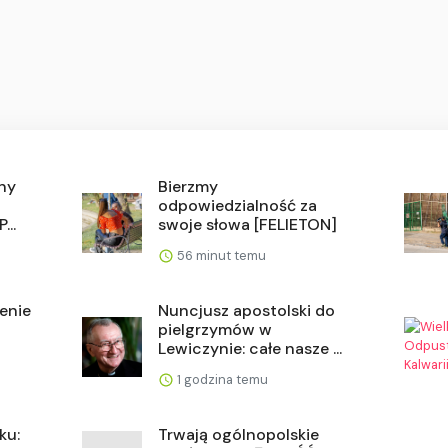
ny
Bierzmy
odpowiedzialność za
...
swoje słowa [FELIETON]
56 minut temu
ienie
Nuncjusz apostolski do
pielgrzymów w
Lewiczynie: całe nasze ...
1 godzina temu
ku:
Trwają ogólnopolskie