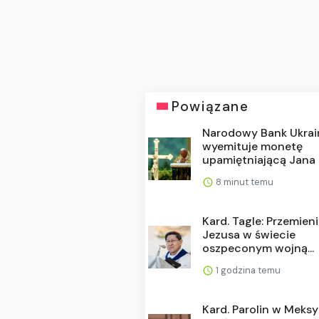
Powiązane
Narodowy Bank Ukrai
wyemituje monetę
upamiętniającą Jana P
8 minut temu
Kard. Tagle: Przemien
Jezusa w świecie
oszpeconym wojną...
1 godzina temu
Kard. Parolin w Meksy