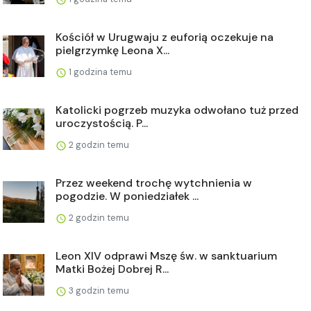
Kościół w Urugwaju z euforią oczekuje na
pielgrzymkę Leona X...
1 godzina temu
Katolicki pogrzeb muzyka odwołano tuż przed
uroczystością. P...
2 godzin temu
Przez weekend trochę wytchnienia w
pogodzie. W poniedziałek ...
2 godzin temu
Leon XIV odprawi Mszę św. w sanktuarium
Matki Bożej Dobrej R...
3 godzin temu