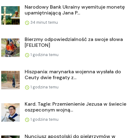
Narodowy Bank Ukrainy wyemituje monetę
upamiętniającą Jana P...
34 minut temu
Bierzmy odpowiedzialność za swoje słowa
[FELIETON]
1 godzina temu
Hiszpania: marynarka wojenna wysłała do
Ceuty dwie fregaty z...
1 godzina temu
Kard. Tagle: Przemienienie Jezusa w świecie
oszpeconym wojną...
1 godzina temu
Nuncjusz apostolski do pielgrzymów w