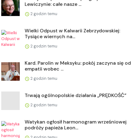
Lewiczynie: całe nasze ...
2 godzin temu
Wielki Odpust w Kalwarii Zebrzydowskiej:
Tysiące wiernych na...
2 godzin temu
Kard. Parolin w Meksyku: pokój zaczyna się od
empatii wobec ...
2 godzin temu
Trwają ogólnopolskie działania „PRĘDKOŚĆ”
2 godzin temu
Watykan ogłosił harmonogram wrześniowej
podróży papieża Leon...
2 godzin temu