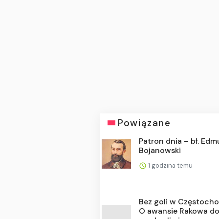
Powiązane
Patron dnia – bł. Ed
Bojanowski
1 godzina temu
Bez goli w Częstocho
O awansie Rakowa do