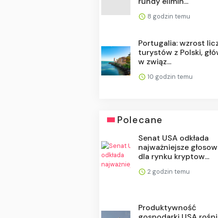
rundy elimin...
8 godzin temu
Portugalia: wzrost lic
turystów z Polski, gł
w związ...
10 godzin temu
Polecane
Senat USA odkłada
najważniejsze głosow
dla rynku kryptow...
2 godzin temu
Produktywność
gospodarki USA rośni