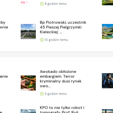
8 godzin temu
zby
Bp Piotrowski, uczestnik
ównie
45 Pieszej Pielgrzymki
Kieleckiej: ...
10 godzin temu
Awokado obłożone
anie
embargiem. Terror
kryminalny dusi rynek
owo...
9 godzin temu
KPO to nie tylko robot i
e,
tomografy. Prof. Ryś: