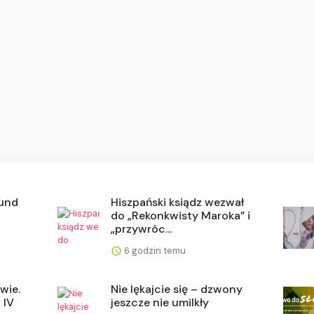
mund
Hiszpański ksiądz wezwał
do „Rekonkwisty Maroka” i
„przywróc...
6 godzin temu
wie.
Nie lękajcie się – dzwony
 IV
jeszcze nie umilkły