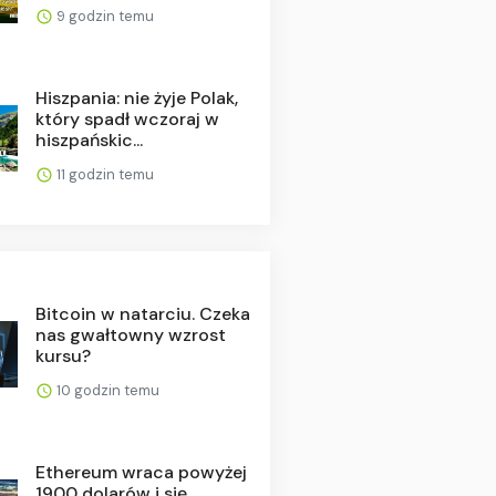
9 godzin temu
Hiszpania: nie żyje Polak,
który spadł wczoraj w
hiszpańskic...
11 godzin temu
Bitcoin w natarciu. Czeka
nas gwałtowny wzrost
kursu?
10 godzin temu
Ethereum wraca powyżej
1900 dolarów i się