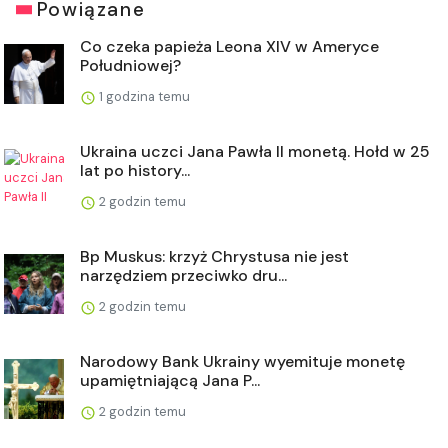
Powiązane
Co czeka papieża Leona XIV w Ameryce
Południowej?
1 godzina temu
Ukraina uczci Jana Pawła II monetą. Hołd w 25
lat po history...
2 godzin temu
Bp Muskus: krzyż Chrystusa nie jest
narzędziem przeciwko dru...
2 godzin temu
Narodowy Bank Ukrainy wyemituje monetę
upamiętniającą Jana P...
2 godzin temu