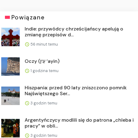
Powiązane
Indie: przywódcy chrześcijańscy apelują o
zmianę przepisów d...
56 minut temu
Oczy (עַיִן ‘ayin)
1 godzina temu
Hiszpania: przed 90 laty zniszczono pomnik
Najświętszego Ser...
3 godzin temu
Argentyńczycy modlili się do patrona „chleba i
pracy” w obli...
3 godzin temu