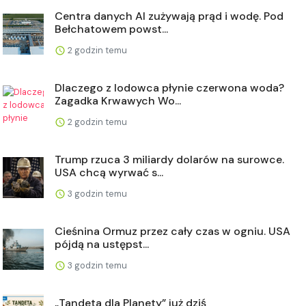
Centra danych AI zużywają prąd i wodę. Pod
Bełchatowem powst...
2 godzin temu
Dlaczego z lodowca płynie czerwona woda?
Zagadka Krwawych Wo...
2 godzin temu
Trump rzuca 3 miliardy dolarów na surowce.
USA chcą wyrwać s...
3 godzin temu
Cieśnina Ormuz przez cały czas w ogniu. USA
pójdą na ustępst...
3 godzin temu
„Tandeta dla Planety” już dziś