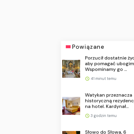
Powiązane
Porzucił dostatnie życ
aby pomagać ubogim
Wspominamy go ...
41 minut temu
Watykan przeznacza
historyczną rezydenc
na hotel. Kardynał...
3 godzin temu
Słowo do Słowa, 6