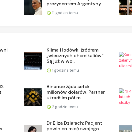
prezydentem Argentyny
11 godzin temu
owni
Klima i lodówki źródłem
„wiecznych chemikaliów”.
Są już w wo...
1 godzina temu
12
Binance żąda setek
z
milionów dolarów. Partner
ukradł im pół m...
2 godzin temu
Dr Eliza Działach: Pacjent
w
powinien mieć swojego