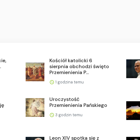
ie,
Kościół katolicki 6
.
sierpnia obchodzi święto
Przemienienia P...
1 godzina temu
Uroczystość
ję
Przemienienia Pańskiego
3 godzin temu
Leon XIV spotka się z