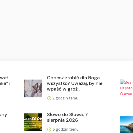
zwał
Chcesz zrobić dla Boga
ka” i
wszystko? Uważaj, by nie
wpaść w groź...
2 godzin temu
wony
Słowo do Słowa, 7
sierpnia 2026
5 godzin temu