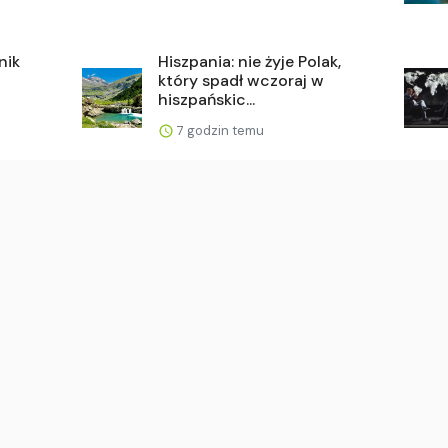
nik
Hiszpania: nie żyje Polak,
i
który spadł wczoraj w
hiszpańskic...
7 godzin temu
Bitcoin w natarciu. Czeka
nas gwałtowny wzrost
k
kursu?
6 godzin temu
 i
Ethereum wraca powyżej
1900 dolarów i się
załamuje. Co się d...