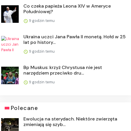
Co czeka papieża Leona XIV w Ameryce
Południowej?
9 godzin temu
Ukraina uczci Jana Pawła II monetą. Hołd w 25
lat po history...
9 godzin temu
Bp Muskus: krzyż Chrystusa nie jest
narzędziem przeciwko dru...
9 godzin temu
Polecane
Ewolucja na sterydach. Niektóre zwierzęta
zmieniają się szyb...